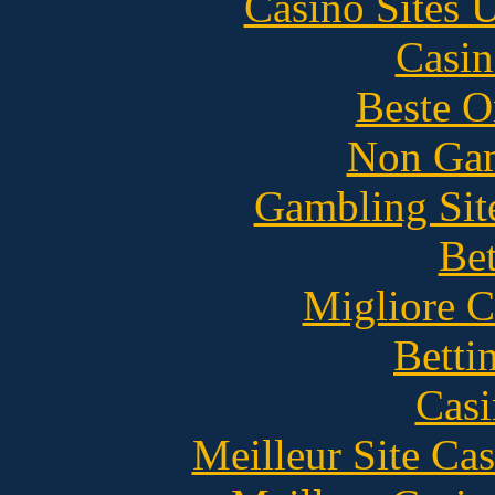
Casino Sites
Casin
Beste O
Non Gam
Gambling Sit
Bet
Migliore 
Betti
Casi
Meilleur Site Ca