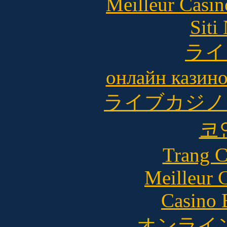
Meilleur Casin
Siti
ライ
онлайн казино
ライブカジノ
코
Trang C
Meilleur 
Casino 
オンライ