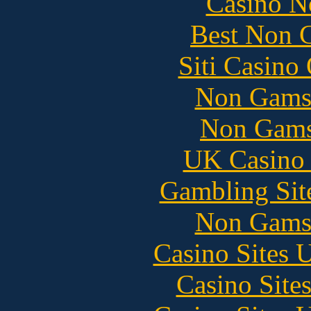
Casino N
Best Non 
Siti Casino
Non Gams
Non Gams
UK Casino
Gambling Sit
Non Gams
Casino Sites
Casino Site